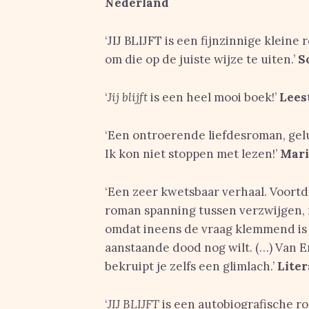
Nederland
‘JIJ BLIJFT is een fijnzinnige klein
om die op de juiste wijze te uiten.’
S
‘
Jij blijft
is een heel mooi boek!’
Leest
‘Een ontroerende liefdesroman, gel
Ik kon niet stoppen met lezen!’
Mari
‘Een zeer kwetsbaar verhaal. Voortd
roman spanning tussen verzwijgen, 
omdat ineens de vraag klemmend is 
aanstaande dood nog wilt. (…) Van E
bekruipt je zelfs een glimlach.’
Lite
‘
JIJ BLIJFT
is een autobiografische ro