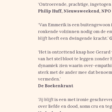
‘Ontroerende, prachtige, ingetogen r
Philip Huff, Nieuwsweekend, NPO
‘Van Emmerik is een buitengewoon in
ronkende volzinnen nodig om de em
blijft
heeft een dwingende kracht.’
G
‘Het is ontzettend knap hoe Gerard
van het stel bloot te leggen zonder 
dynamiek zien waarin over-empathie 
sterk met de ander mee dat benoeme
vermeden.’
De Boekenkrant
‘
Jij blijft
is een met ironie geschrev
over liefde en dood, soms cru en tege