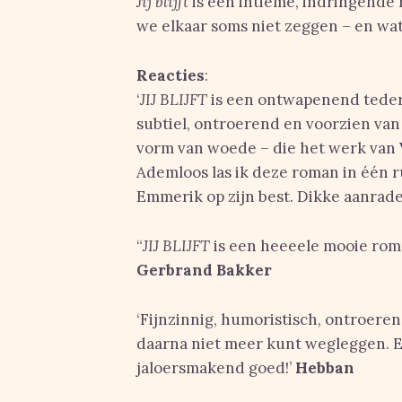
Jij blijft
is een intieme, indringende 
we elkaar soms niet zeggen – en wat
Reacties
:
‘
JIJ BLIJFT
is een ontwapenend tedere
subtiel, ontroerend en voorzien van 
vorm van woede – die het werk van
Ademloos las ik deze roman in één r
Emmerik op zijn best. Dikke aanrade
“
JIJ BLIJFT
is een heeeele mooie roma
Gerbrand Bakker
‘Fijnzinnig, humoristisch, ontroeren
daarna niet meer kunt wegleggen. E
jaloersmakend goed!’
Hebban