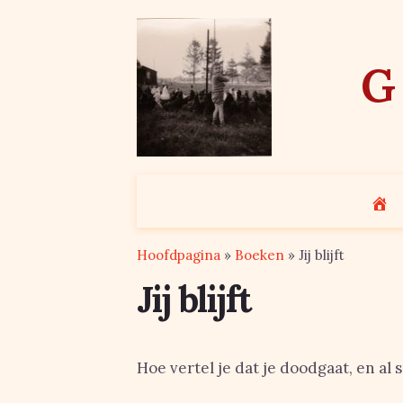
Skip
to
content
G
Hoofdpagina
»
Boeken
»
Jij blijft
Jij blijft
Hoe vertel je dat je doodgaat, en al