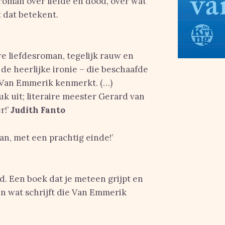
roman over liefde en dood, over wat
 dat betekent.
 liefdesroman, tegelijk rauw en
de heerlijke ironie – die beschaafde
 Van Emmerik kenmerkt. (…)
uk uit; literaire meester Gerard van
r!’
Judith Fanto
n, met een prachtig einde!’
d. Een boek dat je meteen grijpt en
n wat schrijft die Van Emmerik