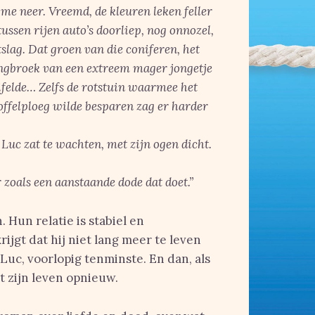
 me neer. Vreemd, de kleuren leken feller
tussen rijen auto’s doorliep, nog onnozel,
slag. Dat groen van die coniferen, het
ingbroek van een extreem mager jongetje
uifelde… Zelfs de rotstuin waarmee het
offelploeg wilde besparen zag er harder
uc zat te wachten, met zijn ogen dicht.
 zoals een aanstaande dode dat doet.”
. Hun relatie is stabiel en
rijgt dat hij niet lang meer te leven
Luc, voorlopig tenminste. En dan, als
lt zijn leven opnieuw.