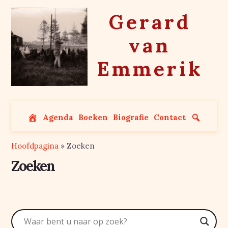
Skip
Gerard
to
content
van
Emmerik
Agenda
Boeken
Biografie
Contact
Hoofdpagina
»
Zoeken
Zoeken