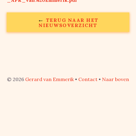
_APR_van%20Emmerik.pdf
←
TERUG NAAR HET
NIEUWSOVERZICHT
© 2026
Gerard van Emmerik
•
Contact
•
Naar boven