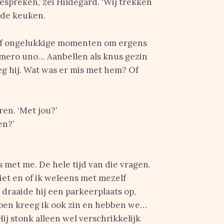
espreken,’ zei Hildegard. ‘Wij trekken
r de keuken.
Vijf ongelukkige momenten om ergens
Numero uno… Aanbellen als knus gezin
eg hij. Wat was er mis met hem? Of
uren. ‘Met jou?’
en?’
ts met me. De hele tijd van die vragen.
iet en of ik weleens met mezelf
 draaide hij een parkeerplaats op,
oen kreeg ik ook zin en hebben we…
Hij stonk alleen wel verschrikkelijk