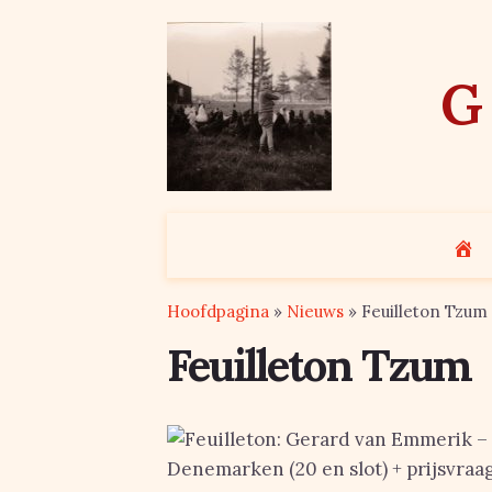
Skip
to
content
G
Hoofdpagina
»
Nieuws
»
Feuilleton Tzum
Feuilleton Tzum