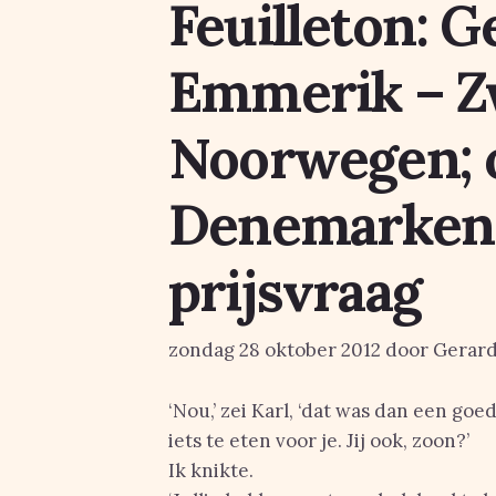
Feuilleton: G
Emmerik – Z
Noorwegen; 
Denemarken (
prijsvraag
zondag 28 oktober 2012 door Gerar
‘Nou,’ zei Karl, ‘dat was dan een goed
iets te eten voor je. Jij ook, zoon?’
Ik knikte.