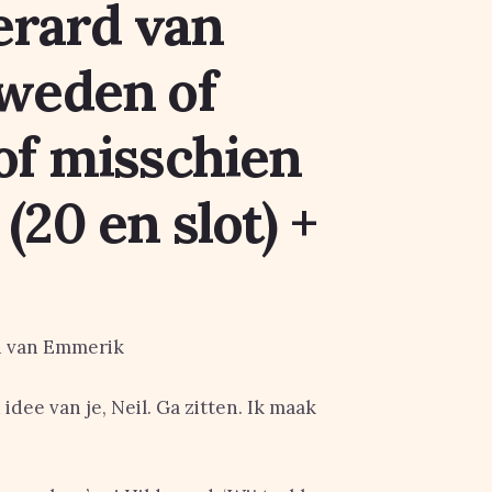
erard van
weden of
of misschien
20 en slot) +
d van Emmerik
 idee van je, Neil. Ga zitten. Ik maak