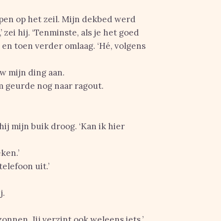
pen op het zeil. Mijn dekbed werd
’ zei hij. ‘Tenminste, als je het goed
, en toen verder omlaag. ‘Hé, volgens
w mijn ding aan.
dem geurde nog naar ragout.
ij mijn buik droog. ‘Kan ik hier
ken.’
elefoon uit.’
j.
zonnen. Jij verzint ook weleens iets.’