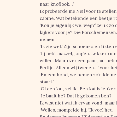
naar knoflook…’
Ik probeerde me Neil voor te stelle
cabine. Wat betekende een beetje 
‘Kon je eigenlijk wel weg?’ zei ik zo
kijkers voor je? Die Porschemensen. 
nemen.’
‘Ik zie wel.’ Zijn schoenzolen tikten
‘Jij hebt mazzel, jongen. Lekker ruim
willen. Maar over een paar jaar hebb
Berlijn. Alleen wij tweeën…’ Voor het
‘En een hond, we nemen zo’n kleine 
staart.’
‘Of een kat,’ zei ik. ‘Een kat is leuker.
‘Je baalt hè? Dat ik gekomen ben?’
Ik wist niet wat ik ervan vond, maar
‘Welles,’ mompelde hij. ‘Ik voel het.’