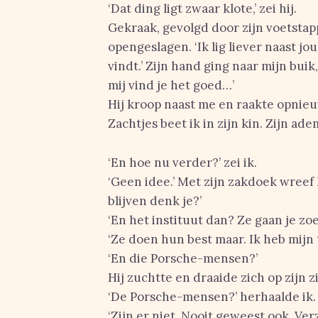
‘Dat ding ligt zwaar klote,’ zei hij.
Gekraak, gevolgd door zijn voetstap
opengeslagen. ‘Ik lig liever naast jou,
vindt.’ Zijn hand ging naar mijn buik
mij vind je het goed…’
Hij kroop naast me en raakte opnieu
Zachtjes beet ik in zijn kin. Zijn a
‘En hoe nu verder?’ zei ik.
‘Geen idee.’ Met zijn zakdoek wreef h
blijven denk je?’
‘En het instituut dan? Ze gaan je zoe
‘Ze doen hun best maar. Ik heb mijn t
‘En die Porsche-mensen?’
Hij zuchtte en draaide zich op zijn zi
‘De Porsche-mensen?’ herhaalde ik.
‘Zijn er niet. Nooit geweest ook. Ver