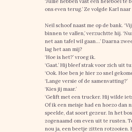
‘Jullie hebben vast een heleboel te b
ons even terug.’ Ze volgde Karl naa
Neil schoof naast me op de bank. ‘
binnen te vallen,’ verzuchtte hij. ‘
net aan tafel wil gaan…’ Daarna zwe
lag het aan mij?
‘Hoe is het?’ vroeg ik.
‘Gaat.’ Hij bleef strak voor zich uit t
‘Ook. Hoe ben je hier zo snel gekom
‘Lange versie of de samenvatting?’
‘Kies jij maar.’
‘Gelift met een trucker. Hij wilde ie
Of ik een meisje had en hoezo dan n
speelde, dat soort gezeur. In het bos
zogenaamd om even uit te rusten. T
nou ja, een beetje zitten rotzooien. 