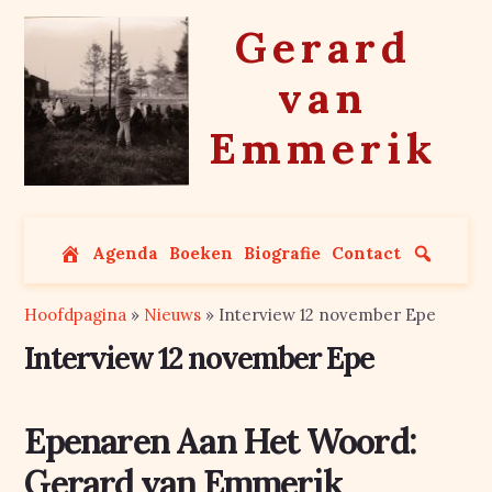
Skip
Gerard
to
content
van
Emmerik
Agenda
Boeken
Biografie
Contact
Hoofdpagina
»
Nieuws
»
Interview 12 november Epe
Interview 12 november Epe
Epenaren Aan Het Woord:
Gerard van Emmerik