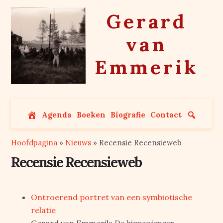
Skip
Gerard
to
content
van
Emmerik
Agenda
Boeken
Biografie
Contact
Hoofdpagina
»
Nieuws
»
Recensie Recensieweb
Recensie Recensieweb
Ontroerend portret van een symbiotische
relatie