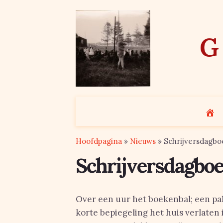
Skip
to
content
G
Hoofdpagina
»
Nieuws
»
Schrijversdagbo
Schrijversdagboe
Over een uur het boekenbal; een p
korte bepiegeling het huis verlaten 