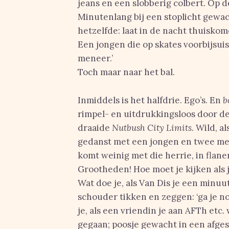
jeans en een slobberig colbert. Op d
Minutenlang bij een stoplicht gewac
hetzelfde: laat in de nacht thuiskome
Een jongen die op skates voorbijsuis
meneer.’
Toch maar naar het bal.
Inmiddels is het halfdrie. Ego’s. En
b
rimpel- en uitdrukkingsloos door d
draaide
Nutbush City Limits
. Wild, a
gedanst met een jongen en twee meis
komt weinig met die herrie, in flane
Grootheden! Hoe moet je kijken als 
Wat doe je, als Van Dis je een minu
schouder tikken en zeggen: ‘ga je no
je, als een vriendin je aan AFTh etc.
gegaan; poosje gewacht in een afge