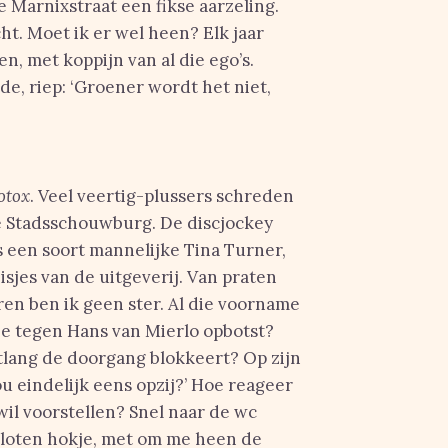
e Marnixstraat een fikse aarzeling.
ht. Moet ik er wel heen? Elk jaar
n, met koppijn van al die ego’s.
de, riep: ‘Groener wordt het niet,
otox
. Veel veertig-plussers schreden
e Stadsschouwburg. De discjockey
ls een soort mannelijke Tina Turner,
jes van de uitgeverij. Van praten
ren ben ik geen ster. Al die voorname
je tegen Hans van Mierlo opbotst?
utlang de doorgang blokkeert? Op zijn
u eindelijk eens opzij?’ Hoe reageer
 wil voorstellen? Snel naar de wc
sloten hokje, met om me heen de