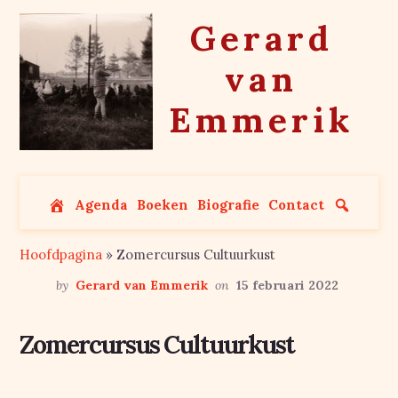
Skip
Gerard
to
content
van
Emmerik
Agenda
Boeken
Biografie
Contact
Hoofdpagina
»
Zomercursus Cultuurkust
by
Gerard van Emmerik
on
15 februari 2022
Zomercursus Cultuurkust